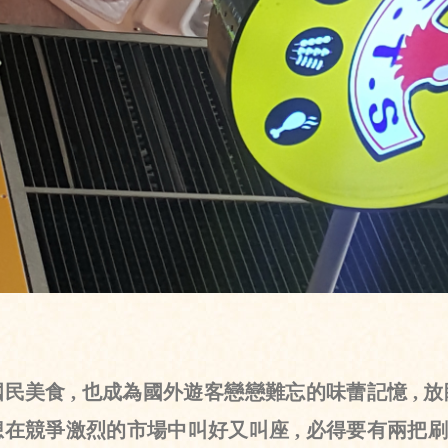
民美食 , 也成為國外遊客戀戀難忘的味蕾記憶 , 放
想在競爭激烈的市場中叫好又叫座 , 必得要有兩把刷子