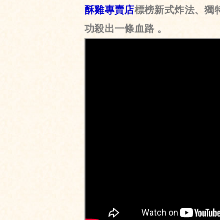
酥雞專賣店
標榜新式炸法、獨特
功殺出一條血路 。