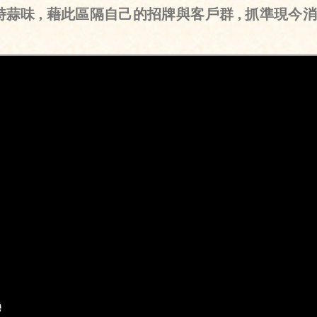
蒜味 , 藉此區隔自己的招牌與客戶群 , 抓準現今消