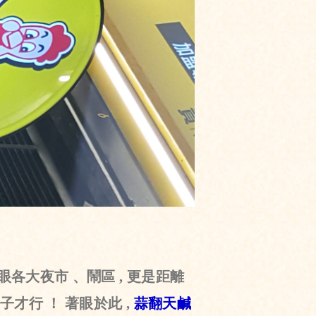
眼各大夜市 、鬧區 , 更是距離
才行 ！ 著眼於此 ,
蒜翻天鹹